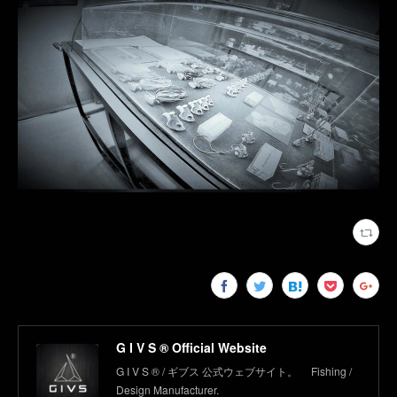
G I V S ® Official Website
G I V S ® / ギブス 公式ウェブサイト。 Fishing /
Design Manufacturer.