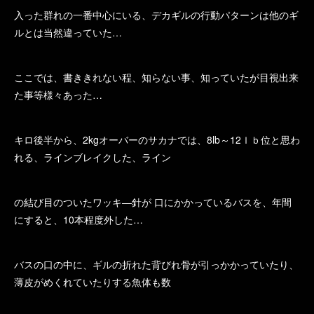
入った群れの一番中心にいる、デカギルの行動パターンは他のギ
ルとは当然違っていた…
ここでは、書ききれない程、知らない事、知っていたが目視出来
た事等様々あった…
キロ後半から、2kgオーバーのサカナでは、8lb～12ｌｂ位と思わ
れる、ラインブレイクした、ライン
の結び目のついたワッキ―針が 口にかかっているバスを、年間
にすると、10本程度外した…
バスの口の中に、ギルの折れた背びれ骨が引っかかっていたり、
薄皮がめくれていたりする魚体も数