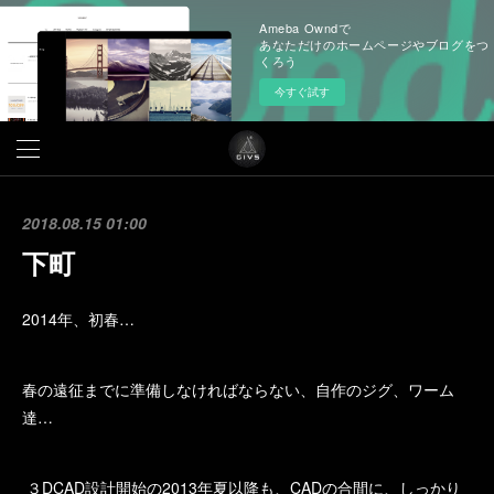
Ameba Owndで
あなただけのホームページやブログをつ
くろう
今すぐ試す
2018.08.15 01:00
下町
2014年、初春…
春の遠征までに準備しなければならない、自作のジグ、ワーム
達…
３DCAD設計開始の2013年夏以降も、CADの合間に、しっかり